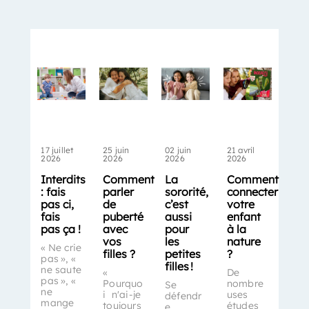
17 juillet
25 juin
02 juin
21 avril
2026
2026
2026
2026
Interdits
Comment
La
Comment
: fais
parler
sororité,
connecter
pas ci,
de
c’est
votre
fais
puberté
aussi
enfant
pas ça !
avec
pour
à la
vos
les
nature
« Ne crie
filles ?
petites
?
pas », «
filles !
ne saute
«
De
pas », «
Pourquo
nombre
Se
ne
i n'ai-je
uses
défendr
mange
toujours
études
e,