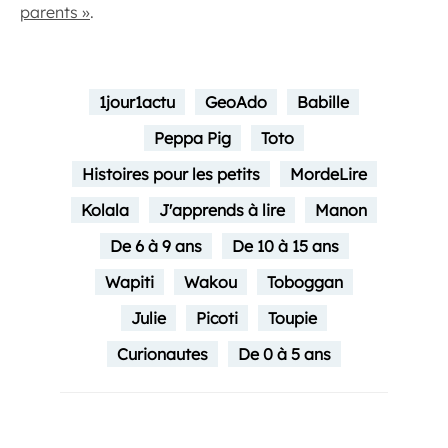
parents »
.
1jour1actu
GeoAdo
Babille
Peppa Pig
Toto
Histoires pour les petits
MordeLire
Kolala
J'apprends à lire
Manon
De 6 à 9 ans
De 10 à 15 ans
Wapiti
Wakou
Toboggan
Julie
Picoti
Toupie
Curionautes
De 0 à 5 ans