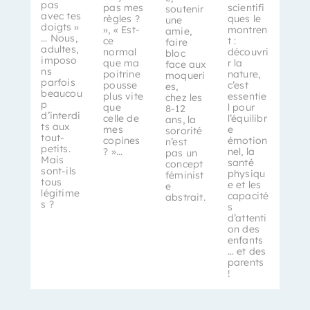
pas
pas mes
scientifi
soutenir
avec tes
règles ?
ques le
une
doigts »
», « Est-
montren
amie,
… Nous,
ce
t :
faire
adultes,
normal
découvri
bloc
imposo
que ma
r la
face aux
ns
poitrine
nature,
moqueri
parfois
pousse
c’est
es,
beaucou
plus vite
essentie
chez les
p
que
l pour
8-12
d’interdi
celle de
l’équilibr
ans, la
ts aux
mes
e
sororité
tout-
copines
émotion
n’est
petits.
? »...
nel, la
pas un
Mais
santé
concept
sont-ils
physiqu
féminist
tous
e et les
e
légitime
capacité
abstrait.
s ?
s
d’attenti
on des
enfants
… et des
parents
!