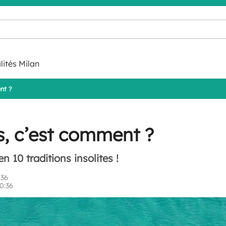
lités Milan
nt ?
rs, c’est comment ?
n 10 traditions insolites !
:36
0:36