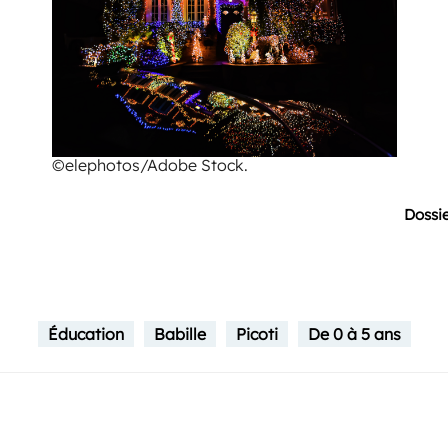
©elephotos/Adobe Stock.
Dossie
Éducation
Babille
Picoti
De 0 à 5 ans