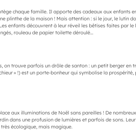
tège chaque famille. Il apporte des cadeaux aux enfants e
e plinthe de la maison ! Mais attention : si le jour, le lutin dor
 Les enfants découvrent à leur réveil les bêtises faites par le
gés, rouleau de papier toilette déroulé…
, on trouve parfois un drôle de santon : un petit berger en t
chieur » !) est un porte-bonheur qui symbolise la prospérité, pu
lace aux illuminations de Noël sans pareilles ! De nombreu
ardin dans une profusion de lumières et parfois de sons. Leur
as très écologique, mais magique.