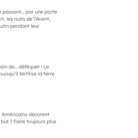
n passant… par une porte
t, les nuits de l’Avent,
 lutin pendant leur
rain de… déféquer ! Le
isqu’il fertilise la terre
x Américains décorent
 but ? Faire toujours plus