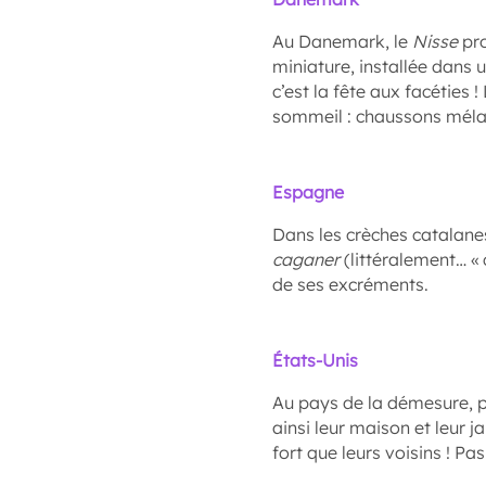
Au Danemark, le
Nisse
pro
miniature, installée dans un
c’est la fête aux facéties !
sommeil : chaussons mélan
Espagne
Dans les crèches catalanes
caganer
(littéralement… « 
de ses excréments.
États-Unis
Au pays de la démesure, p
ainsi leur maison et leur j
fort que leurs voisins ! P