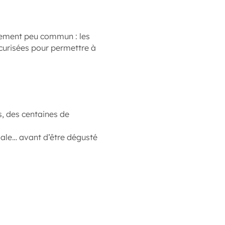
cement peu commun : les
écurisées pour permettre à
s, des centaines de
liale… avant d’être dégusté