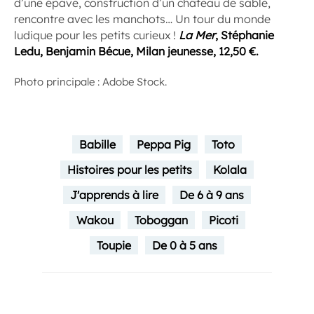
d’une épave, construction d’un château de sable,
rencontre avec les manchots… Un tour du monde
ludique pour les petits curieux !
La Mer
, Stéphanie
Ledu, Benjamin Bécue, Milan jeunesse, 12,50 €.
Photo principale : Adobe Stock.
Babille
Peppa Pig
Toto
Histoires pour les petits
Kolala
J'apprends à lire
De 6 à 9 ans
Wakou
Toboggan
Picoti
Toupie
De 0 à 5 ans