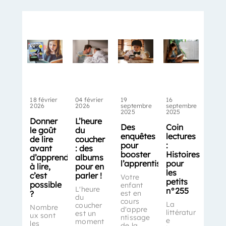
18 février
04 février
19
16
2026
2026
septembre
septembre
2025
2025
Donner
L’heure
Des
Coin
le goût
du
enquêtes
lectures
de lire
coucher
pour
:
avant
: des
booster
Histoires
d’apprendre
albums
l’apprentissage
pour
à lire,
pour en
les
c’est
parler !
Votre
petits
possible
enfant
L'heure
n°255
?
est en
du
cours
La
coucher
Nombre
d'appre
littératur
est un
ux sont
ntissage
e
moment
les
de la