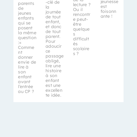
jeunesse
-clé de
parents
lecture ?
est
la
de
Ou il
foisonn
journée
jeunes
rencontr
ante !
de tout
enfants
e peut-
enfant,
qui se
être
et donc
posent
quelque
de tout
la même
s
parent.
question
difficult
Pour
:«
és
adoucir
Comme
scolaire
ce
nt
s ?
passage
donner
obligé,
envie de
lire une
lire à
histoire
son
à son
enfant
enfant
avant
est une
l’entrée
excellen
au CP ?
te idée.