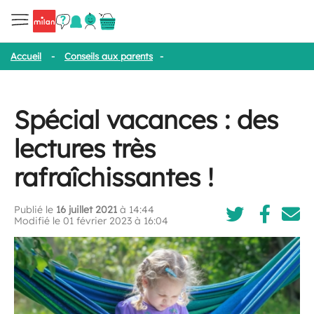
Accueil
-
Conseils aux parents
-
Spécial vacances : des lectures tr
Spécial vacances : des
lectures très
rafraîchissantes !
Publié le
16 juillet 2021
à 14:44
Modifié le 01 février 2023 à 16:04