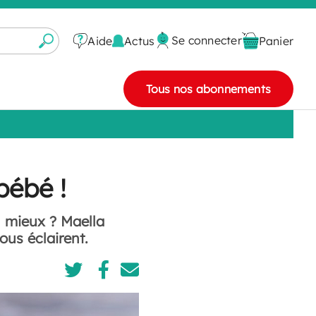
Se connecter
Actus
Aide
Panier
Tous nos abonnements
bébé !
u mieux ? Maella
ous éclairent.