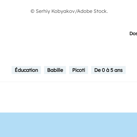
© Serhiy Kobyakov/Adobe Stock.
Dos
Éducation
Babille
Picoti
De 0 à 5 ans