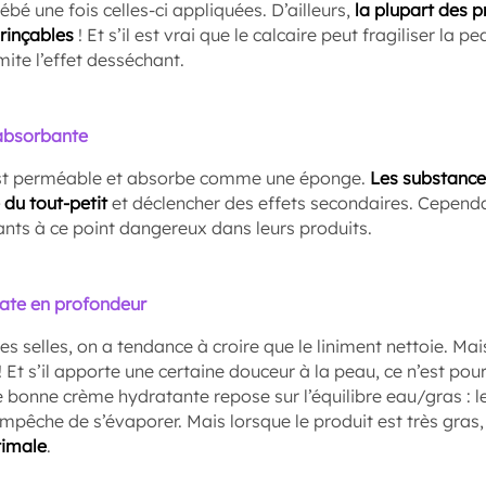
bé une fois celles-ci appliquées. D’ailleurs,
la plupart des p
 rinçables
! Et s’il est vrai que le calcaire peut fragiliser la p
mite l’effet desséchant.
 absorbante
st perméable et absorbe comme une éponge.
Les substance
 du tout-petit
et déclencher des effets secondaires. Cependa
ants à ce point dangereux dans leurs produits.
rate en profondeur
les selles, on a tendance à croire que le liniment nettoie. Mai
! Et s’il apporte une certaine douceur à la peau, ce n’est pour
e bonne crème hydratante repose sur l’équilibre eau/gras : 
’empêche de s’évaporer. Mais lorsque le produit est très gras
timale
.