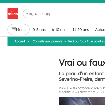
Chargement en cours...
Menu
0-5 ans
6-10 ans
11-20 ans
Actua
Accueil
-
Conseils aux parents
-
Vrai ou faux ? Le point s
Vrai ou fau
La peau d’un enfant 
Severino-Freire, der
Publié le
03 octobre 2024
à 1
Modifié le 30 décembre 2024 