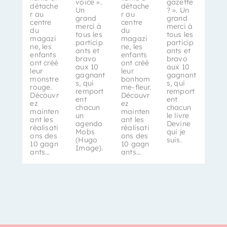
voice ».
gazette
détache
détache
Un
? ». Un
r au
r au
grand
grand
centre
centre
merci à
merci à
du
du
tous les
tous les
magazi
magazi
particip
particip
ne, les
ne, les
ants et
ants et
enfants
enfants
bravo
bravo
ont créé
ont créé
aux 10
aux 10
leur
leur
gagnant
gagnant
monstre
bonhom
s, qui
s, qui
rouge.
me-fleur.
remport
remport
Découvr
Découvr
ent
ent
ez
ez
chacun
chacun
mainten
mainten
un
le livre
ant les
ant les
agenda
Devine
réalisati
réalisati
Mobs
qui je
ons des
ons des
(Hugo
suis.
10 gagn
10 gagn
Image).
ants…
ants…