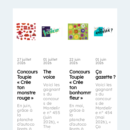
27 juillet
01 juillet
22 juin
01 juin
2026
2026
2026
2026
Concours
The
Concours
Ça
Toupie
voice
Toupie
gazette ?
« Crée
« Crée
Voici les
Voici les
ton
ton
gagnant
gagnant
monstre
bonhomme-
s du
s du
rouge »
fleur »
concour
concour
s de
s de
En juin,
En mai,
Mordelir
Mordelir
grâce à
grâce à
e n° 455
e n° 454
la
la
(juin
(mai
planche
planche
2026), «
2026), «
d’autoco
d’autoco
The
Ça
llants à
llants à