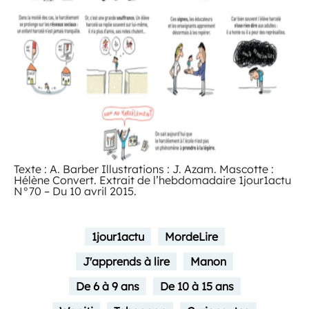
Texte : A. Barber Illustrations : J. Azam. Mascotte :
Hélène Convert. Extrait de l’hebdomadaire 1jour1actu
N°70 – Du 10 avril 2015.
1jour1actu
MordeLire
J'apprends à lire
Manon
De 6 à 9 ans
De 10 à 15 ans