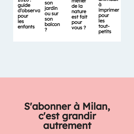
métier
son
à
guide
de la
jardin
imprimer
d’observation
nature
ou sur
pour
pour
est fait
son
les
les
pour
balcon
tout-
enfants
vous ?
?
petits
S'abonner à Milan,
c'est grandir
autrement