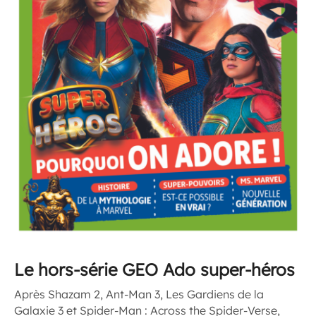
Le hors-série
GEO Ado
super-héros
Après Shazam 2, Ant-Man 3, Les Gardiens de la
Galaxie 3 et Spider-Man : Across the Spider-Verse,