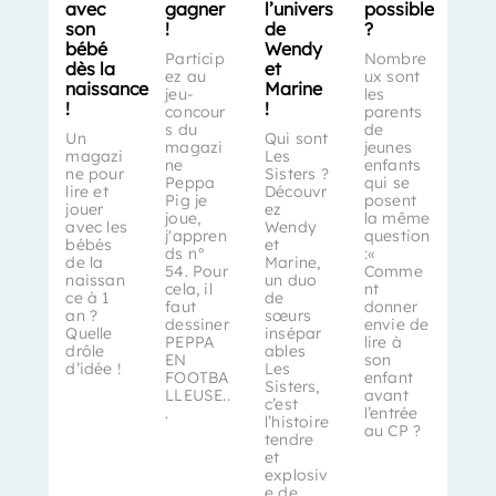
avec
gagner
l’univers
possible
son
!
de
?
bébé
Wendy
Particip
Nombre
dès la
et
ez au
ux sont
naissance
Marine
jeu-
les
!
!
concour
parents
s du
de
Un
Qui sont
magazi
jeunes
magazi
Les
ne
enfants
ne pour
Sisters ?
Peppa
qui se
lire et
Découvr
Pig je
posent
jouer
ez
joue,
la même
avec les
Wendy
j'appren
question
bébés
et
ds n°
:«
de la
Marine,
54. Pour
Comme
naissan
un duo
cela, il
nt
ce à 1
de
faut
donner
an ?
sœurs
dessiner
envie de
Quelle
insépar
PEPPA
lire à
drôle
ables
EN
son
d’idée !
Les
FOOTBA
enfant
Sisters,
LLEUSE..
avant
c’est
.
l’entrée
l’histoire
au CP ?
tendre
et
explosiv
e de