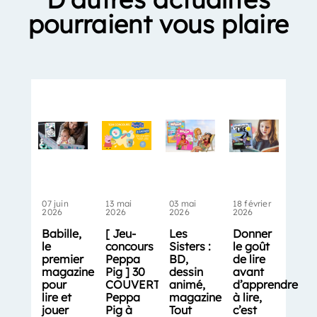
pourraient vous plaire
07 juin
13 mai
03 mai
18 février
2026
2026
2026
2026
Babille,
[ Jeu-
Les
Donner
le
concours
Sisters :
le goût
premier
Peppa
BD,
de lire
magazine
Pig ] 30
dessin
avant
pour
COUVERTS
animé,
d’apprendre
lire et
Peppa
magazine…
à lire,
jouer
Pig à
Tout
c’est