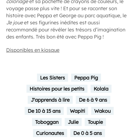
coloriage
et sa pochette de crayons de couleurs, le
voyage passe plus vite ! Et pour se raconter son
histoire avec Peppa et George au parc aquatique, le
Je joue
et ses figurines inédites est aussi
recommandé pour révéler les trésors d’imagination
des enfants. Très bon été avec Peppa Pig !
Disponibles en kiosque
Les Sisters
Peppa Pig
Histoires pour les petits
Kolala
J'apprends à lire
De 6 à 9 ans
De 10 à 15 ans
Wapiti
Wakou
Toboggan
Julie
Toupie
Curionautes
De 0 à 5 ans