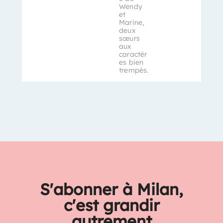
Wendy
et
Marine,
deux
sœurs
aux
caractèr
es bien
trempés.
S'abonner à Milan,
c'est grandir
autrement