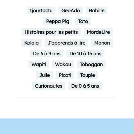
1jour1actu
GeoAdo
Babille
Peppa Pig
Toto
Histoires pour les petits
MordeLire
Kolala
J'apprends à lire
Manon
De 6 à 9 ans
De 10 à 15 ans
Wapiti
Wakou
Toboggan
Julie
Picoti
Toupie
Curionautes
De 0 à 5 ans