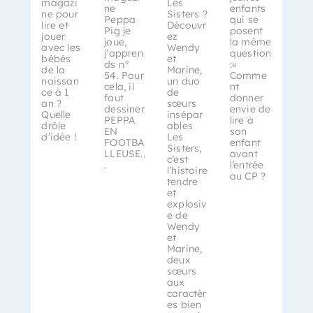
magazi
Les
ne
enfants
ne pour
Sisters ?
Peppa
qui se
lire et
Découvr
Pig je
posent
jouer
ez
joue,
la même
avec les
Wendy
j'appren
question
bébés
et
ds n°
:«
de la
Marine,
54. Pour
Comme
naissan
un duo
cela, il
nt
ce à 1
de
faut
donner
an ?
sœurs
dessiner
envie de
Quelle
insépar
PEPPA
lire à
drôle
ables
EN
son
d’idée !
Les
FOOTBA
enfant
Sisters,
LLEUSE..
avant
c’est
.
l’entrée
l’histoire
au CP ?
tendre
et
explosiv
e de
Wendy
et
Marine,
deux
sœurs
aux
caractèr
es bien