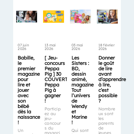
07 juin
13 mai
03 mai
18 février
2026
2026
2026
2026
Babille,
[ Jeu-
Les
Donner
le
concours
Sisters :
le goût
premier
Peppa
BD,
de lire
magazine
Pig ] 30
dessin
avant
pour
COUVERTS
animé,
d’apprendre
lire et
Peppa
magazine…
à lire,
jouer
Pig à
Tout
c’est
avec
gagner
l’univers
possible
son
!
de
?
bébé
Wendy
Particip
Nombre
dès la
et
ez au
ux sont
naissance
Marine
jeu-
les
!
!
concour
parents
s du
de
Un
Qui sont
magazi
jeunes